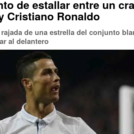
to de estallar entre un cr
y Cristiano Ronaldo
a rajada de una estrella del conjunto bl
r al delantero