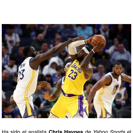
Ha sido el analista
de
el
Chris Haynes
Yahoo Sports