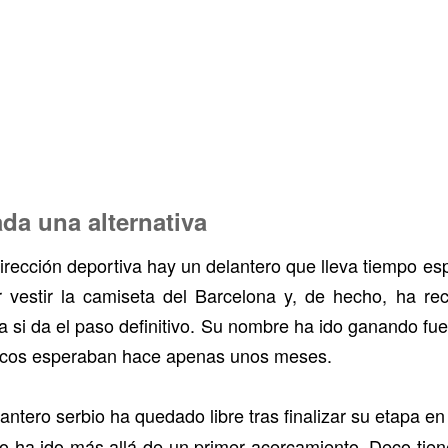
ada una alternativa
irección deportiva hay un delantero que lleva tiempo e
 vestir la camiseta del Barcelona y, de hecho, ha re
a si da el paso definitivo. Su nombre ha ido ganando fu
ocos esperaban hace apenas unos meses.
lantero serbio ha quedado libre tras finalizar su etapa en
o ha ido más allá de un primer acercamiento. Deco tien