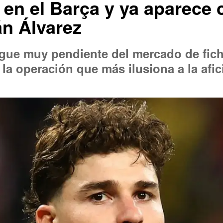
en el Barça y ya aparece 
án Álvarez
igue muy pendiente del mercado de fich
i la operación que más ilusiona a la af