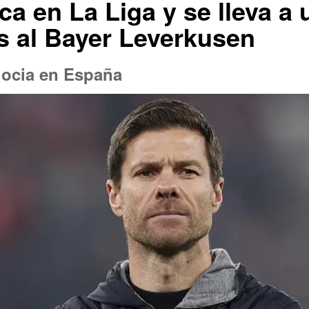
a en La Liga y se lleva a 
s al Bayer Leverkusen
gocia en España