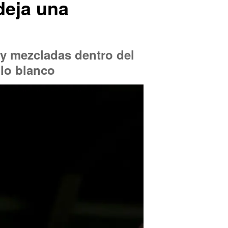
deja una
uy mezcladas dentro del
llo blanco