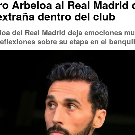
ro Arbeloa al Real Madrid 
xtraña dentro del club
eloa del Real Madrid deja emociones m
eflexiones sobre su etapa en el banqui