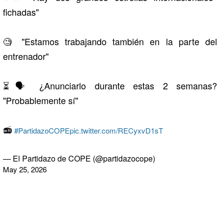
fichadas"
🧐 "Estamos trabajando también en la parte del
entrenador"
⏳🗣️ ¿Anunciarlo durante estas 2 semanas?
"Probablemente sí"
📻
#PartidazoCOPE
pic.twitter.com/RECyxvD1sT
— El Partidazo de COPE (@partidazocope)
May 25, 2026