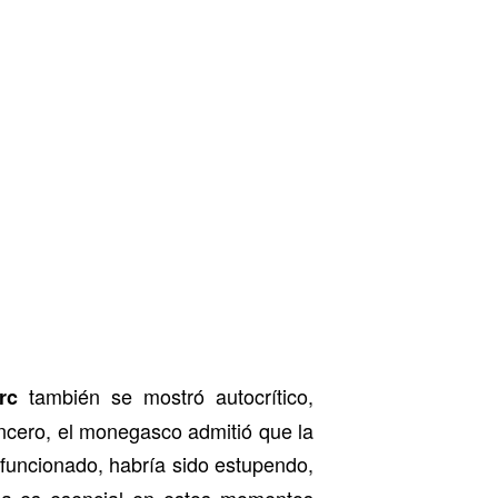
también se mostró autocrítico,
rc
incero, el monegasco admitió que la
 funcionado, habría sido estupendo,
ica es esencial en estos momentos