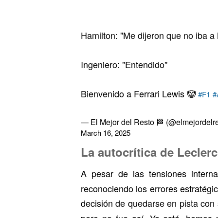
Hamilton: "Me dijeron que no iba a 
Ingeniero: "Entendido"
Bienvenido a Ferrari Lewis 🤡
#F1
#
— El Mejor del Resto 🏁 (@elmejordelre
March 16, 2025
La autocrítica de Lecler
A pesar de las tensiones interna
reconociendo los errores estratégi
decisión de quedarse en pista con
pero no fue así. Ya está, hemos 