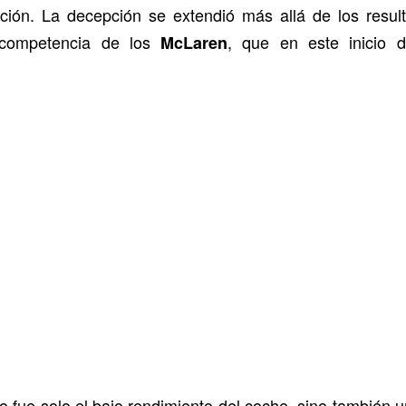
ición. La decepción se extendió más allá de los result
 competencia de los
, que en este inicio 
McLaren
 fue solo el bajo rendimiento del coche, sino también 