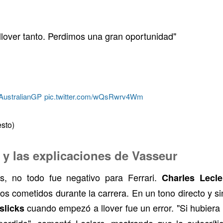
llover tanto. Perdimos una gran oportunidad"
AustralianGP
pic.twitter.com/wQsRwrv4Wm
sto)
c y las explicaciones de Vasseur
s, no todo fue negativo para Ferrari.
Charles Lecle
cos cometidos durante la carrera. En un tono directo y s
cuando empezó a llover fue un error. "Si hubiera
slicks
perdido", comentó Leclerc, mostrando que la autocrít