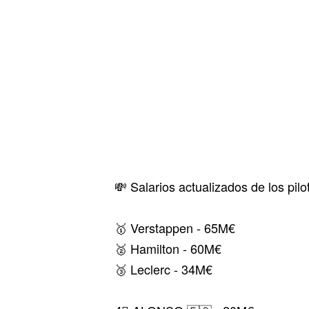
💸 Salarios actualizados de los pil
🥇 Verstappen - 65M€
🥈 Hamilton - 60M€
🥉 Leclerc - 34M€