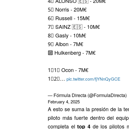
4⃣ ALONSO 🇪🇸 - 20M€
5⃣ Norris - 20M€
6⃣ Russell - 15M€
7⃣ SAINZ 🇪🇸 - 10M€
8⃣ Gasly - 10M€
9⃣ Albon - 7M€
🔟 Hulkenberg - 7M€
1⃣1⃣ Ocon - 7M€
1⃣2⃣…
pic.twitter.com/fjYNnQyGCE
— Fórmula Directa (@FormulaDirecta)
February 4, 2025
A esto se suma la presión de la te
piloto más fuerte dentro del equi
completa el
de los pilotos
top 4