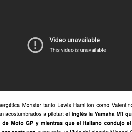
ergética Monster tanto Lewis Hamilton como Valentino
án acostumbrados a pilotar:
el inglés la Yamaha M1 que
l de Moto GP y mientras que el italiano condujo 
, a tan solo un título del alemán Michae