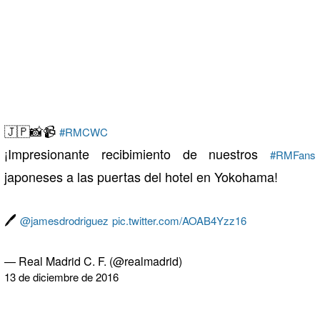
🇯🇵📸📹
#RMCWC
¡Impresionante recibimiento de nuestros
#RMFans
japoneses a las puertas del hotel en Yokohama!
🖊
@jamesdrodriguez
pic.twitter.com/AOAB4Yzz16
— Real Madrid C. F. (@realmadrid)
13 de diciembre de 2016