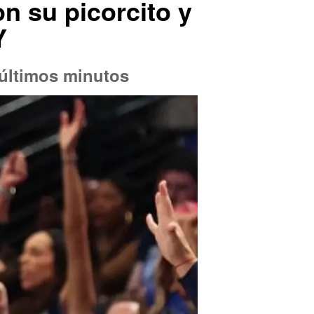
n su picorcito y
Y
3 últimos minutos