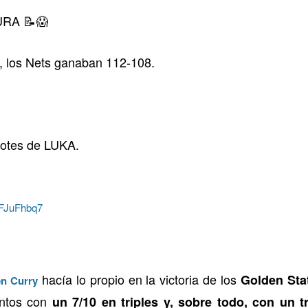
URA 📝😱
s, los Nets ganaban 112-108.
ebotes de LUKA.
skFJuFhbq7
hacía lo propio en la victoria de los
Golden Sta
n Curry
untos con
un 7/10 en triples y, sobre todo, con un t