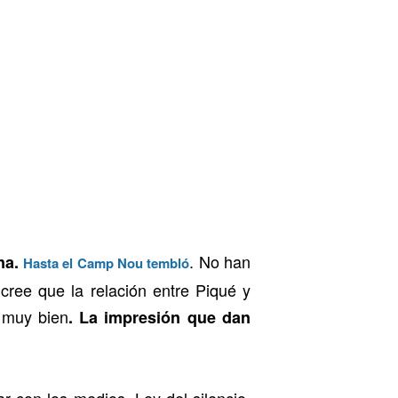
. No han
na.
Hasta el Camp Nou tembló
cree que la relación entre Piqué y
 muy bien
. La impresión que dan
r con los medios. Ley del silencio.