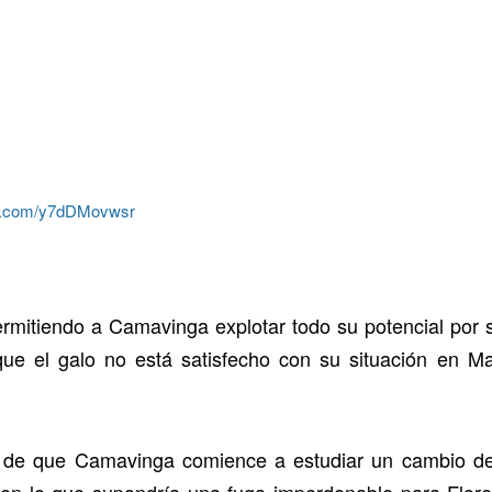
ter.com/y7dDMovwsr
ermitiendo a Camavinga explotar todo su potencial por 
que el galo no está satisfecho con su situación en M
ad de que Camavinga comience a estudiar un cambio de
en lo que supondría una fuga imperdonable para Flor