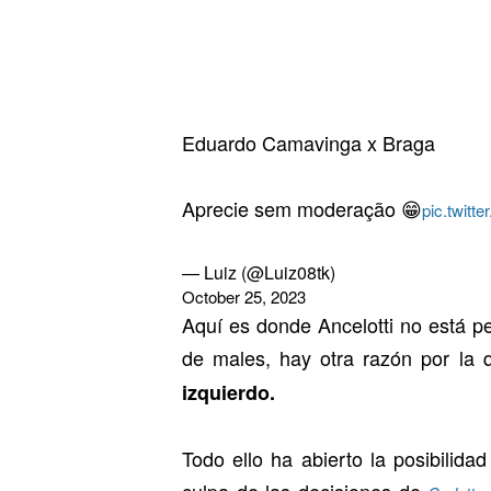
Eduardo Camavinga x Braga
Aprecie sem moderação 😁
pic.twit
— Luiz (@Luiz08tk)
October 25, 2023
Aquí es donde Ancelotti no está p
de males, hay otra razón por la 
izquierdo.
Todo ello ha abierto la posibilid
culpa de las decisiones de