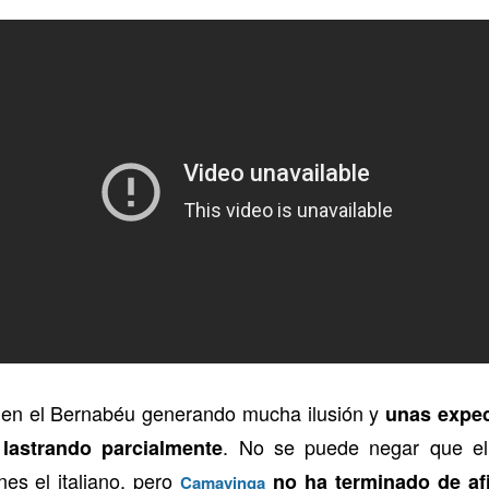
 en el Bernabéu generando mucha ilusión y
unas expec
. No se puede negar que el
 lastrando parcialmente
es el italiano, pero
no ha terminado de afi
Camavinga