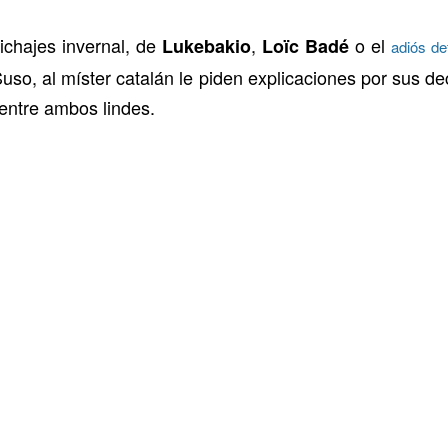
ichajes invernal, de
,
o el
Lukebakio
Loïc Badé
adiós def
o, al míster catalán le piden explicaciones por sus de
 entre ambos lindes.