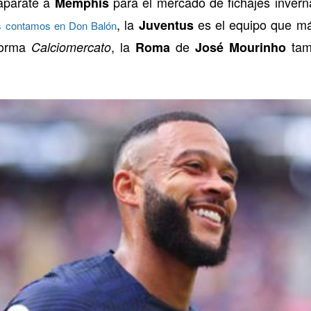
aparate a
para el mercado de fichajes invern
Memphis
, la
es el equipo que má
Juventus
 contamos en Don Balón
nforma
, la
de
tamb
Calciomercato
Roma
José Mourinho