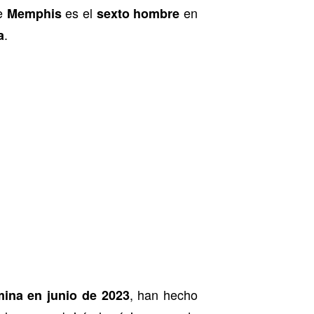
de
es el
en
Memphis
sexto hombre
.
a
, han hecho
mina en junio de 2023