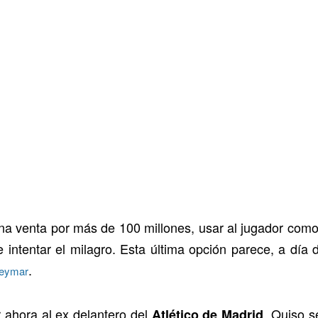
Una venta por más de 100 millones, usar al jugador com
 intentar el milagro. Esta última opción parece, a día 
.
eymar
r ahora al ex delantero del
. Quiso s
Atlético de Madrid