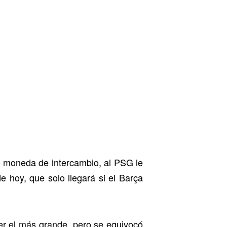
o moneda de intercambio, al PSG le
de hoy, que solo llegará si el Barça
er el más grande, pero se equivocó