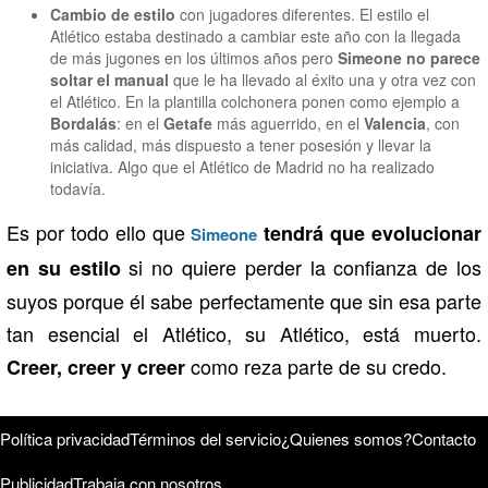
Cambio de estilo
con jugadores diferentes. El estilo el
Atlético estaba destinado a cambiar este año con la llegada
de más jugones en los últimos años pero
Simeone no parece
soltar el manual
que le ha llevado al éxito una y otra vez con
el Atlético. En la plantilla colchonera ponen como ejemplo a
Bordalás
: en el
Getafe
más aguerrido, en el
Valencia
, con
más calidad, más dispuesto a tener posesión y llevar la
iniciativa. Algo que el Atlético de Madrid no ha realizado
todavía.
Es por todo ello que
tendrá que evolucionar
Simeone
si no quiere perder la confianza de los
en su estilo
suyos porque él sabe perfectamente que sin esa parte
tan esencial el Atlético, su Atlético, está muerto.
como reza parte de su credo.
Creer, creer y creer
Política privacidad
Términos del servicio
¿Quienes somos?
Contacto
Publicidad
Trabaja con nosotros