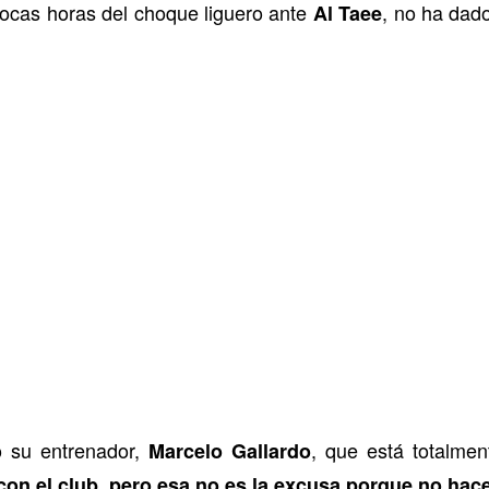
pocas horas del choque liguero ante
, no ha dado
Al Taee
o su entrenador,
, que está totalmen
Marcelo Gallardo
on el club, pero esa no es la excusa porque no hac