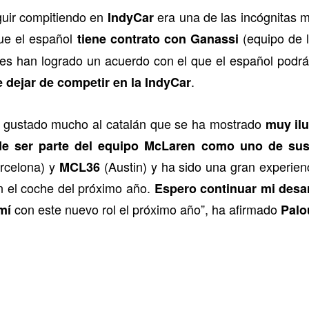
guir compitiendo en
era una de las incógnitas m
IndyCar
que el español
(equipo de 
tiene contrato con Ganassi
tes han logrado un acuerdo con el que el español podr
.
e dejar de competir en la IndyCar
a gustado mucho al catalán que se ha mostrado
muy il
e ser parte del equipo McLaren como uno de sus 
rcelona) y
(Austin) y ha sido una gran experien
MCL36
n el coche del próximo año.
Espero continuar mi desar
con este nuevo rol el próximo año”, ha afirmado
mí
Palo