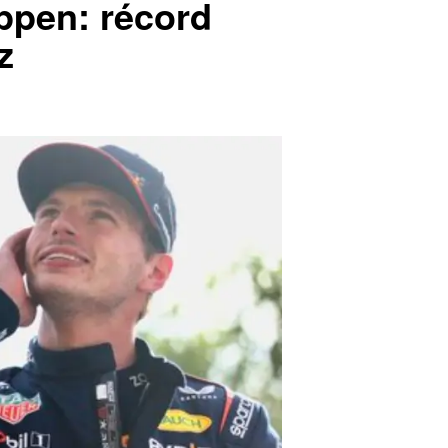
ppen: récord
z