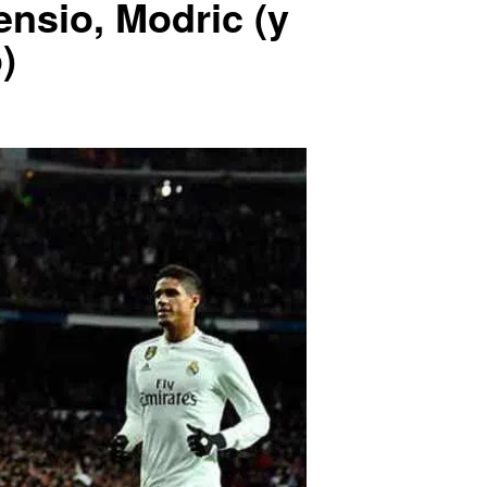
nsio, Modric (y
)