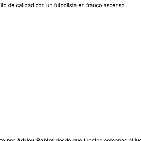
lto de calidad con un futbolista en franco ascenso.
rte por
desde que fuentes cercanas al jug
Adrien Rabiot