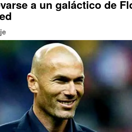
evarse a un galáctico de Fl
ted
je