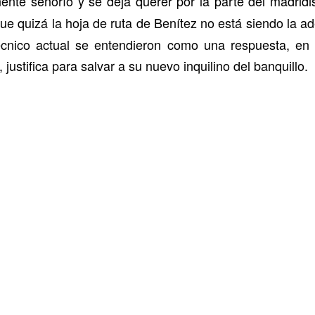
nte señorío y se deja querer por la parte del madrid
 que quizá la hoja de ruta de Benítez no está siendo la 
écnico actual se entendieron como una respuesta, en p
justifica para salvar a su nuevo inquilino del banquillo.