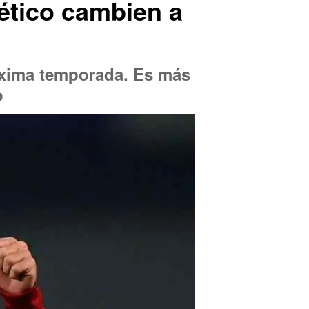
lético cambien a
róxima temporada. Es más
o