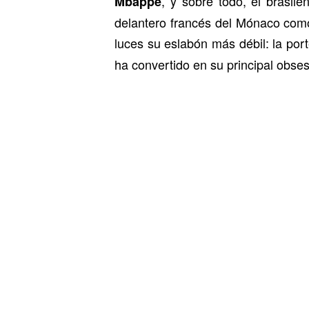
, y sobre todo, el brasil
Mbappé
delantero francés del Mónaco como 
luces su eslabón más débil: la por
ha convertido en su principal obses