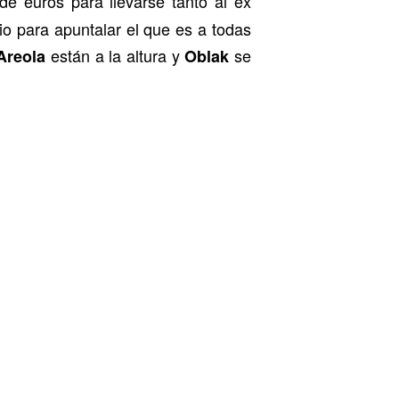
e euros para llevarse tanto al ex
io para apuntalar el que es a todas
están a la altura y
se
Areola
Oblak