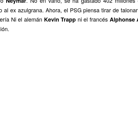
eño
. No en vano, se ha gastado 402 millones d
Neymar
al ex azulgrana. Ahora, el PSG piensa tirar de talonar
tería Ni el alemán
ni el francés
Kevin Trapp
Alphonse 
ión.