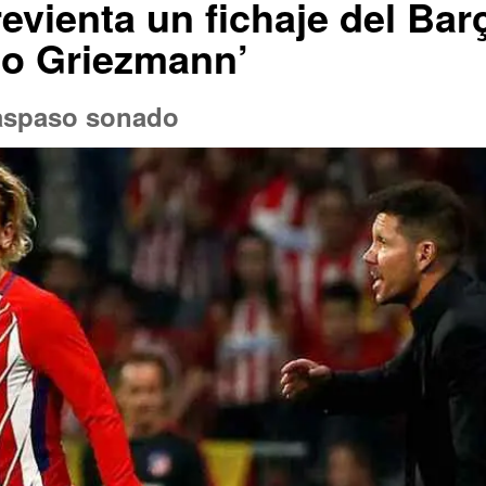
evienta un fichaje del Ba
so Griezmann’
traspaso sonado