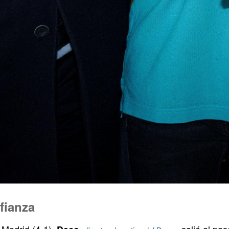
fianza
l Madrid (4-1),
,
, salió al pa