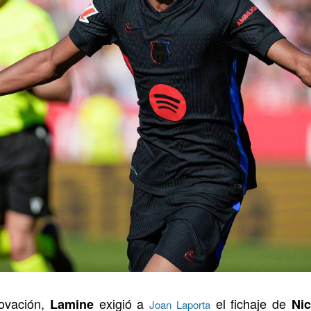
novación,
exigió a
el fichaje de
Lamine
Ni
Joan Laporta