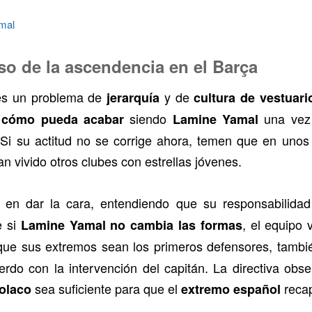
mal
eso de la ascendencia en el Barça
; es un problema de
y de
jerarquía
cultura de vestuari
siendo
una vez
 cómo pueda acabar
Lamine Yamal
 Si su actitud no se corrige ahora, temen que en unos 
n vivido otros clubes con estrellas jóvenes.
 en dar la cara, entendiendo que su responsabilidad
e si
, el equipo
Lamine Yamal
no cambia las formas
que sus extremos sean los primeros defensores, también
erdo con la intervención del capitán. La directiva obse
sea suficiente para que el
recap
olaco
extremo español