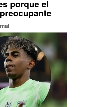
es porque el
 preocupante
amal