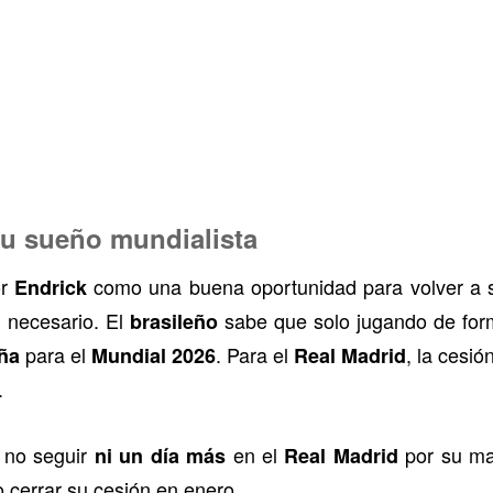
su sueño mundialista
or
como una buena oportunidad para volver a se
Endrick
n necesario. El
sabe que solo jugando de form
brasileño
para el
. Para el
, la cesió
eña
Mundial 2026
Real Madrid
.
 no seguir
en el
por su mal
ni un día más
Real Madrid
cerrar su cesión en enero.