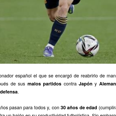
ionador español el que se encargó de reabrirlo de man
pués de sus
contra
y
malos partidos
Japón
Aleman
.
 defensa
años pasan para todos y, con
(cumplir
30 años de edad
ra un bajón en su productividad futbolística. Sin embargo