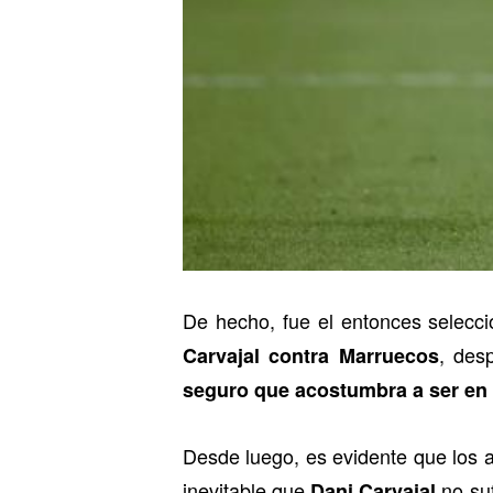
De hecho, fue el entonces selecc
, des
Carvajal contra Marruecos
seguro que acostumbra a ser en
Desde luego, es evidente que los 
inevitable que
no suf
Dani Carvajal