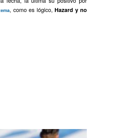
a fecha, la última su positivo por
, como es lógico,
Hazard y no
zema