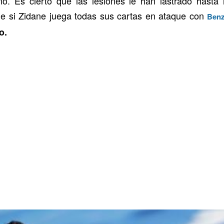
o. Es cierto que las lesiones le han lastrado hasta l
ue si Zidane juega todas sus cartas en ataque con
Ben
do.