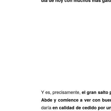
día de hoy con muchos más galon
Y es, precisamente,
el gran salto
Abde y comience a ver con buen
daría
en calidad de cedido por 