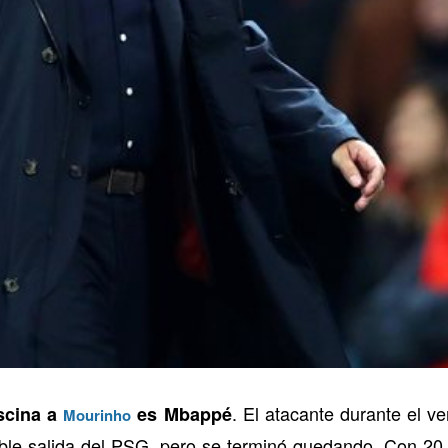
. El atacante durante el v
ascina a
es Mbappé
Mourinho
ble salida del PSG, pero se terminó quedando. Con 2