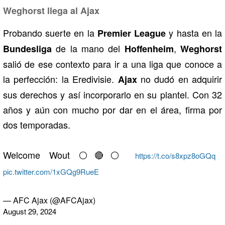
Weghorst llega al Ajax
Probando suerte en la
y hasta en la
Premier League
de la mano del
,
Bundesliga
Hoffenheim
Weghorst
salió de ese contexto para ir a una liga que conoce a
la perfección: la Eredivisie.
no dudó en adquirir
Ajax
sus derechos y así incorporarlo en su plantel. Con 32
años y aún con mucho por dar en el área, firma por
dos temporadas.
Welcome Wout ⚪️🔴⚪️
https://t.co/s8xpz8oGQq
pic.twitter.com/1xGQg9RueE
— AFC Ajax (@AFCAjax)
August 29, 2024