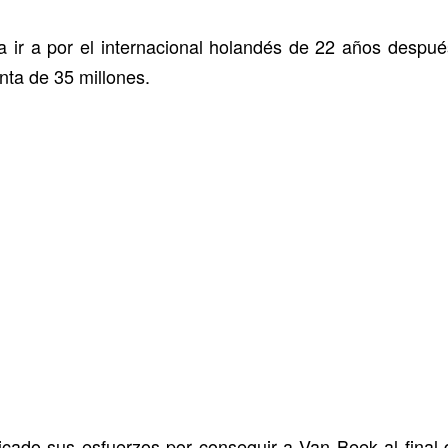
a ir a por el internacional holandés de 22 años desp
nta de 35 millones.
ficado sus esfuerzos por conseguir a Van Beek al final 