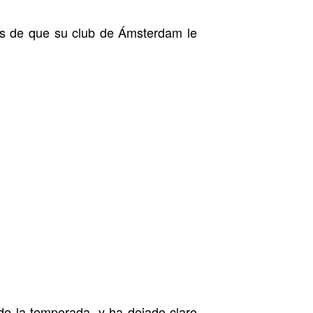
ués de que su club de Ámsterdam le
de la temporada, y ha dejado claro