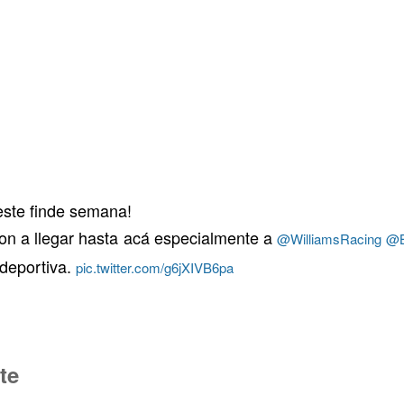
este finde semana!
on a llegar hasta acá especialmente a
@WilliamsRacing
@B
 deportiva.
pic.twitter.com/g6jXIVB6pa
te