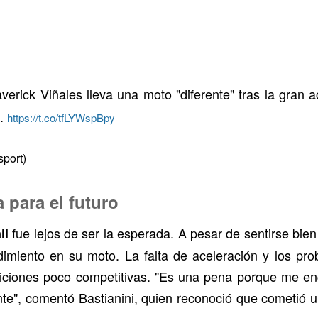
erick Viñales lleva una moto "diferente" tras la gran 
".
https://t.co/tfLYWspBpy
port)
 para el futuro
fue lejos de ser la esperada. A pesar de sentirse bien 
il
miento en su moto. La falta de aceleración y los prob
siciones poco competitivas. "Es una pena porque me e
e", comentó Bastianini, quien reconoció que cometió un 