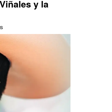
iñales y la
os