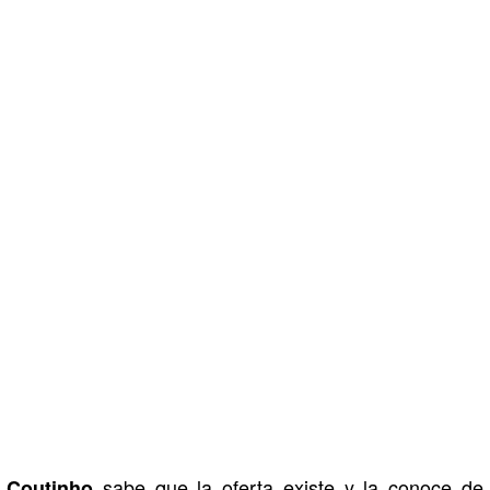
sabe que la oferta existe y la conoce de
Coutinho