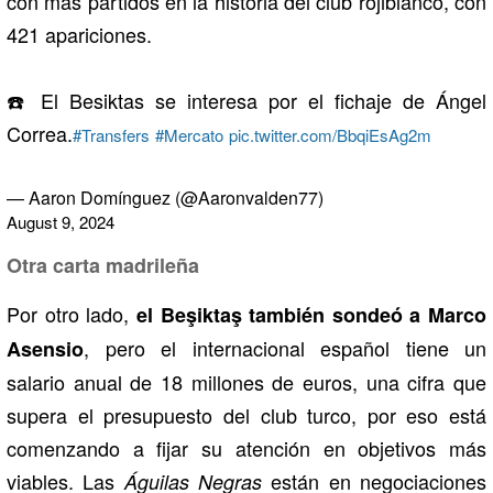
con más partidos en la historia del club rojiblanco, con
421 apariciones.
☎️ El Besiktas se interesa por el fichaje de Ángel
Correa.
#Transfers
#Mercato
pic.twitter.com/BbqiEsAg2m
— Aaron Domínguez (@Aaronvalden77)
August 9, 2024
Otra carta madrileña
Por otro lado,
el Beşiktaş también sondeó a Marco
, pero el internacional español tiene un
Asensio
salario anual de 18 millones de euros, una cifra que
supera el presupuesto del club turco, por eso está
comenzando a fijar su atención en objetivos más
viables. Las
están en negociaciones
Águilas Negras