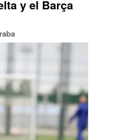
lta y el Barça
eraba