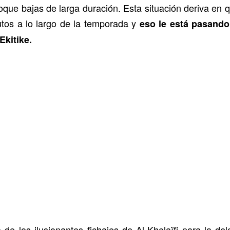
oque bajas de larga duración. Esta situación deriva en 
tos a lo largo de la temporada y
eso le está pasando 
Ekitike.
 de los ilusionantes fichajes de Al-Khelaïfi para la d