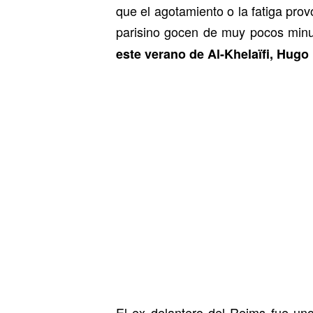
que el agotamiento o la fatiga prov
parisino gocen de muy pocos minu
este verano de Al-Khelaïfi, Hugo 
El ex delantero del Reims fue uno