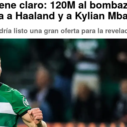
tiene claro: 120M al bomba
a a Haaland y a Kylian Mb
dría listo una gran oferta para la revel