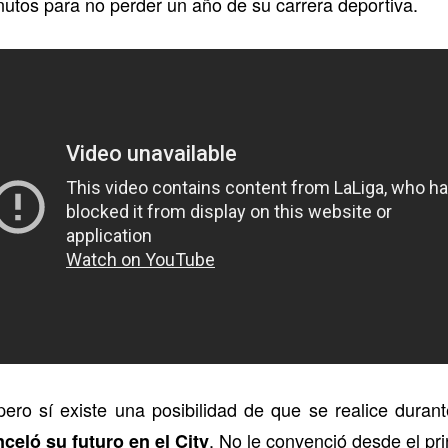
nutos para no perder un año de su carrera deportiva.
ero sí existe una posibilidad de que se realice dura
. No le convenció desde el pri
celó su futuro en el City