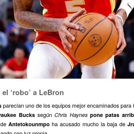
el ‘robo’ a LeBron
parecían uno de los equipos mejor encaminados para 
s
según
waukee Bucks
Chris Haynes
pone patas arri
o de
ha acusado mucho la baja de
Antetokounmpo
Jr
llando con luz propia.