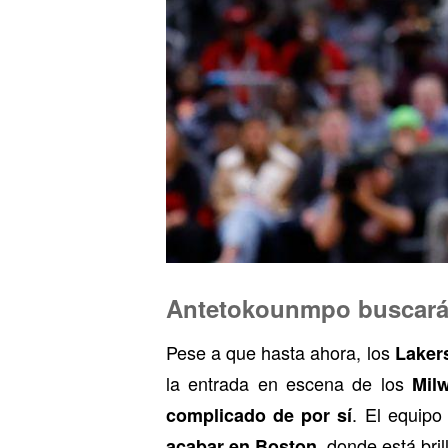
Antetokounmpo buscará 
Pese a que hasta ahora, los
Laker
la entrada en escena de los
Mil
. El equip
complicado de por sí
, donde está bri
acabar en Boston