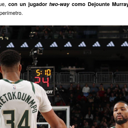
que,
con un jugador
two-way
como Dejounte Murra
perímetro.