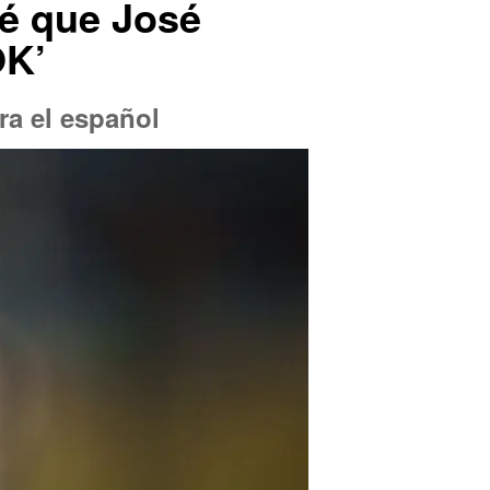
lé que José
OK’
ra el español