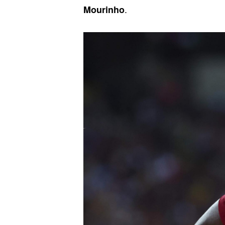
.
Mourinho