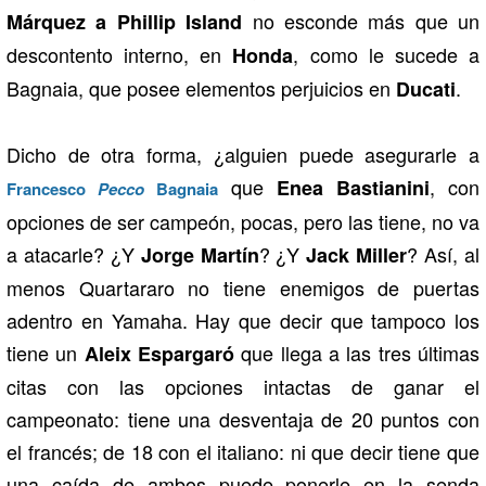
no esconde más que un
Márquez a Phillip Island
descontento interno, en
, como le sucede a
Honda
Bagnaia, que posee elementos perjuicios en
.
Ducati
Dicho de otra forma, ¿alguien puede asegurarle a
que
, con
Enea Bastianini
Francesco
Pecco
Bagnaia
opciones de ser campeón, pocas, pero las tiene, no va
a atacarle? ¿Y
? ¿Y
? Así, al
Jorge Martín
Jack Miller
menos Quartararo no tiene enemigos de puertas
adentro en Yamaha. Hay que decir que tampoco los
tiene un
que llega a las tres últimas
Aleix Espargaró
citas con las opciones intactas de ganar el
campeonato: tiene una desventaja de 20 puntos con
el francés; de 18 con el italiano: ni que decir tiene que
una caída de ambos puede ponerle en la senda