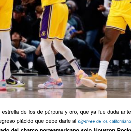
estrella de los de púrpura y oro, que ya fue duda ant
regreso plácido que debe darle al
big-three
de los californian
do del charco norteamericano solo Houston Rocket