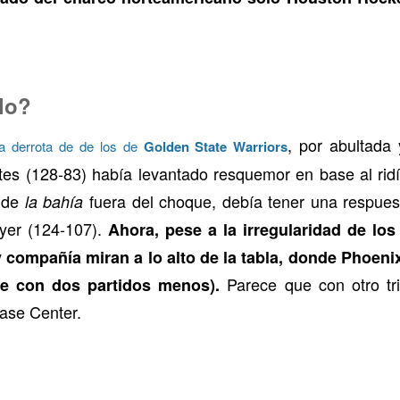
elo?
, por abultada
a derrota de de los de
Golden State Warriors
s (128-83) había levantado resquemor en base al ridíc
 de
fuera del choque, debía tener una respuest
la bahía
ayer (124-107).
Ahora, pese a la irregularidad de los
ompañía miran a lo alto de la tabla, donde Phoenix 
Parece que con otro tr
ue con dos partidos menos).
hase Center.