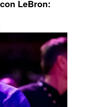
 con LeBron:
o