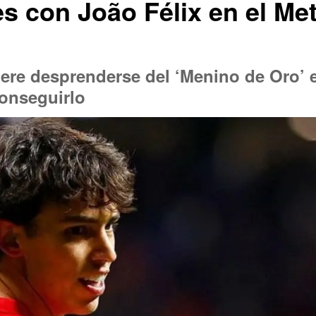
s con João Félix en el Met
iere desprenderse del ‘Menino de Oro’ e
conseguirlo