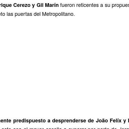
fueron reticentes a su propues
rique Cerezo y Gil Marín
to las puertas del Metropolitano.
mente predispuesto a desprenderse de João Felíx y 
s, este sea el mayor escollo a superar por parte de Jo